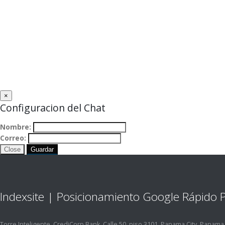
×
Configuracion del Chat
Nombre:
Correo:
Close
Guardar
Indexsite | Posicionamiento Google Rápido
Torre Inteligente, CrediCorp Bank, Calle 50, piso 3101, Panama City, Panama