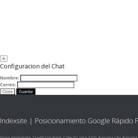
×
Configuracion del Chat
Nombre:
Correo:
Close
Guardar
Indexsite | Posicionamiento Google Rápido
Torre Inteligente, CrediCorp Bank, Calle 50, piso 3101, Panama City, Panama