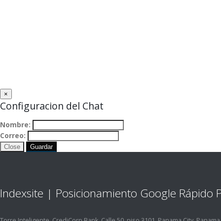
×
Configuracion del Chat
Nombre:
Correo:
Close
Guardar
Indexsite | Posicionamiento Google Rápido
Torre Inteligente, CrediCorp Bank, Calle 50, piso 3101, Panama City, Panama