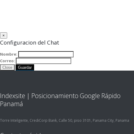
×
Configuracion del Chat
Nombre:
Correo:
Close
Guardar
Indexsite | Posicionamiento Google Rápido
Panamá
Torre Inteligente, CrediCorp Bank, Calle 50, piso 3101, Panama City, Panama